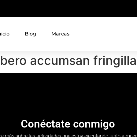
nicio
Blog
Marcas
ibero accumsan fringilla
Conéctate conmigo
e más sobre las actividades que estoy ejecutando junto a mi eq