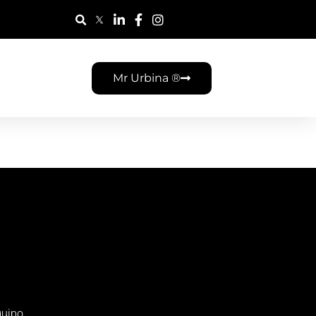
Mr Urbina ®
uipo.