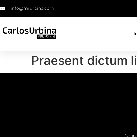
info@mrurbina.com
I
Praesent dictum l
Conoc